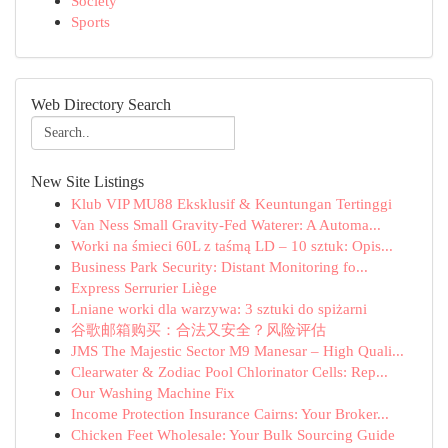
Society
Sports
Web Directory Search
New Site Listings
Klub VIP MU88 Eksklusif & Keuntungan Tertinggi
Van Ness Small Gravity-Fed Waterer: A Automa...
Worki na śmieci 60L z taśmą LD – 10 sztuk: Opis...
Business Park Security: Distant Monitoring fo...
Express Serrurier Liège
Lniane worki dla warzywa: 3 sztuki do spiżarni
谷歌邮箱购买：合法又安全？风险评估
JMS The Majestic Sector M9 Manesar – High Quali...
Clearwater & Zodiac Pool Chlorinator Cells: Rep...
Our Washing Machine Fix
Income Protection Insurance Cairns: Your Broker...
Chicken Feet Wholesale: Your Bulk Sourcing Guide