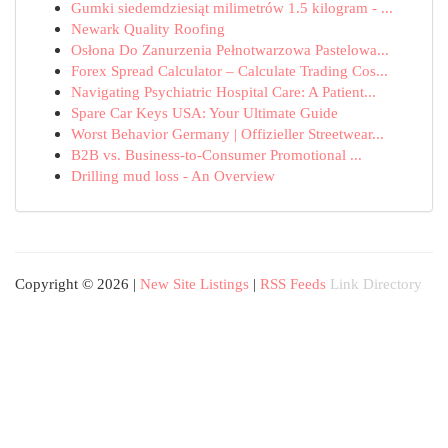
Gumki siedemdziesiąt milimetrów 1.5 kilogram - ...
Newark Quality Roofing
Osłona Do Zanurzenia Pełnotwarzowa Pastelowa...
Forex Spread Calculator – Calculate Trading Cos...
Navigating Psychiatric Hospital Care: A Patient...
Spare Car Keys USA: Your Ultimate Guide
Worst Behavior Germany | Offizieller Streetwear...
B2B vs. Business-to-Consumer Promotional ...
Drilling mud loss - An Overview
Copyright © 2026 |
New Site Listings
|
RSS Feeds
Link Directory