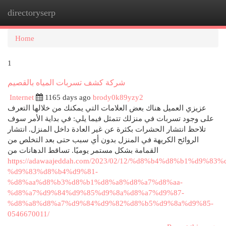
directoryserp
Togg
navi
Home
1
شركة كشف تسربات المياه بالقصيم
Internet
1165 days ago
brody0k89yzy2
عزيزي العميل هناك بعض العلامات التي يمكنك من خلالها التعرف
على وجود تسربات في منزلك تتمثل فيما يلي: في بداية الأمر سوف
تلاحظ انتشار الحشرات بكثرة عن غير العادة داخل المنزل. انتشار
الروائح الكريهة في المنزل بدون أي سبب حتى بعد التخلص من
القمامة بشكل مستمر يوميًا. تساقط الدهانات من
https://adawaajeddah.com/2023/02/12/%d8%b4%d8%b1%d9%83%
%d9%83%d8%b4%d9%81-
%d8%aa%d8%b3%d8%b1%d8%a8%d8%a7%d8%aa-
%d8%a7%d9%84%d9%85%d9%8a%d8%a7%d9%87-
%d8%a8%d8%a7%d9%84%d9%82%d8%b5%d9%8a%d9%85-
0546670011/