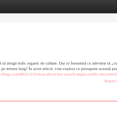
egories
Register
Login
ră să atragă trafic organic de calitate. Dar ce înseamnă cu adevărat să „c
sul pe termen lung? În acest articol, vom explora ce presupune această pra
ka-blogs.com/88421216/facts-about-buy-search-engine-traffic-uncovered
Report 