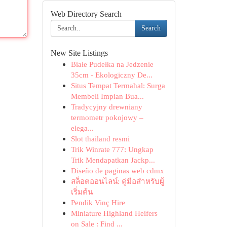
Web Directory Search
Search
New Site Listings
Białe Pudełka na Jedzenie
35cm - Ekologiczny De...
Situs Tempat Termahal: Surga
Membeli Impian Bua...
Tradycyjny drewniany
termometr pokojowy –
elega...
Slot thailand resmi
Trik Winrate 777: Ungkap
Trik Mendapatkan Jackp...
Diseño de paginas web cdmx
สล็อตออนไลน์: คู่มือสำหรับผู้
เริ่มต้น
Pendik Vinç Hire
Miniature Highland Heifers
on Sale : Find ...