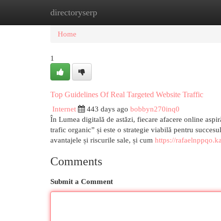
directoryserp
Home
New Site Listings
Add Site
Cat
Home
1
Top Guidelines Of Real Targeted Website Traffic
Internet
443 days ago
bobbyn270inq0
În Lumea digitală de astăzi, fiecare afacere online aspi
trafic organic” și este o strategie viabilă pentru succe
avantajele și riscurile sale, și cum
https://rafaelnppqo.
Comments
Submit a Comment