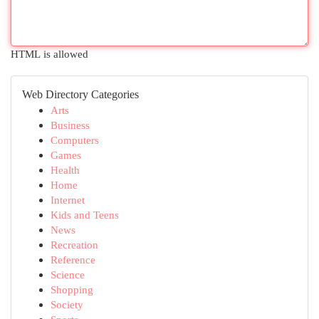
HTML is allowed
Web Directory Categories
Arts
Business
Computers
Games
Health
Home
Internet
Kids and Teens
News
Recreation
Reference
Science
Shopping
Society