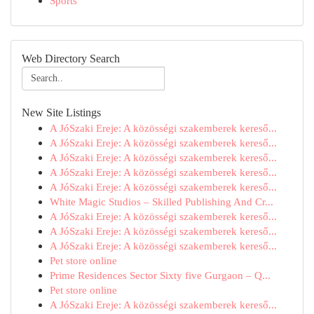
Sports
Web Directory Search
New Site Listings
A JóSzaki Ereje: A közösségi szakemberek kereső...
A JóSzaki Ereje: A közösségi szakemberek kereső...
A JóSzaki Ereje: A közösségi szakemberek kereső...
A JóSzaki Ereje: A közösségi szakemberek kereső...
A JóSzaki Ereje: A közösségi szakemberek kereső...
White Magic Studios – Skilled Publishing And Cr...
A JóSzaki Ereje: A közösségi szakemberek kereső...
A JóSzaki Ereje: A közösségi szakemberek kereső...
A JóSzaki Ereje: A közösségi szakemberek kereső...
Pet store online
Prime Residences Sector Sixty five Gurgaon – Q...
Pet store online
A JóSzaki Ereje: A közösségi szakemberek kereső...