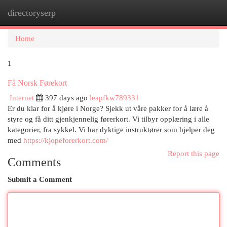
directoryserp
Togg
navi
Home
1
Få Norsk Førekort
Internet
397 days ago
leapfkw789331
Er du klar for å kjøre i Norge? Sjekk ut våre pakker for å lære å
styre og få ditt gjenkjennelig førerkort. Vi tilbyr opplæring i alle
kategorier, fra sykkel. Vi har dyktige instruktører som hjelper deg
med
https://kjopeforerkort.com/
Report this page
Comments
Submit a Comment