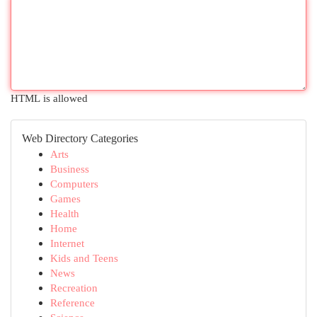
HTML is allowed
Web Directory Categories
Arts
Business
Computers
Games
Health
Home
Internet
Kids and Teens
News
Recreation
Reference