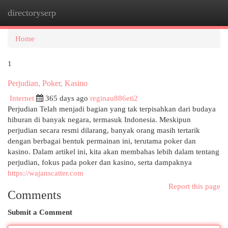
directoryserp
Togg
navi
Home
1
Perjudian, Poker, Kasino
Internet
365 days ago
reginau886eti2
Perjudian Telah menjadi bagian yang tak terpisahkan dari budaya
hiburan di banyak negara, termasuk Indonesia. Meskipun
perjudian secara resmi dilarang, banyak orang masih tertarik
dengan berbagai bentuk permainan ini, terutama poker dan
kasino. Dalam artikel ini, kita akan membahas lebih dalam tentang
perjudian, fokus pada poker dan kasino, serta dampaknya
https://wajanscatter.com
Report this page
Comments
Submit a Comment