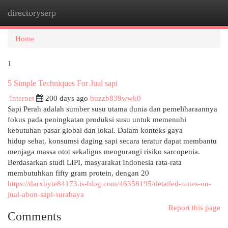
directoryserp
Togg
navi
Home
1
5 Simple Techniques For Jual sapi
Internet
200 days ago
buzzb839wwk0
Sapi Perah adalah sumber susu utama dunia dan pemeliharaannya
fokus pada peningkatan produksi susu untuk memenuhi
kebutuhan pasar global dan lokal. Dalam konteks gaya
hidup sehat, konsumsi daging sapi secara teratur dapat membantu
menjaga massa otot sekaligus mengurangi risiko sarcopenia.
Berdasarkan studi LIPI, masyarakat Indonesia rata-rata
membutuhkan fifty gram protein, dengan 20
https://darxbyte84173.is-blog.com/46358195/detailed-notes-on-
jual-abon-sapi-surabaya
Report this page
Comments