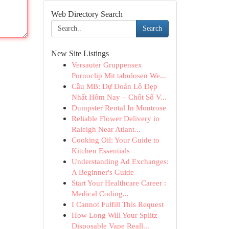
Web Directory Search
Search
New Site Listings
Versauter Gruppensex
Pornoclip Mit tabulosen We...
Cầu MB: Dự Đoán Lô Đẹp
Nhất Hôm Nay – Chốt Số V...
Dumpster Rental In Montrose
Reliable Flower Delivery in
Raleigh Near Atlant...
Cooking Oil: Your Guide to
Kitchen Essentials
Understanding Ad Exchanges:
A Beginner's Guide
Start Your Healthcare Career :
Medical Coding...
I Cannot Fulfill This Request
How Long Will Your Splitz
Disposable Vape Reall...