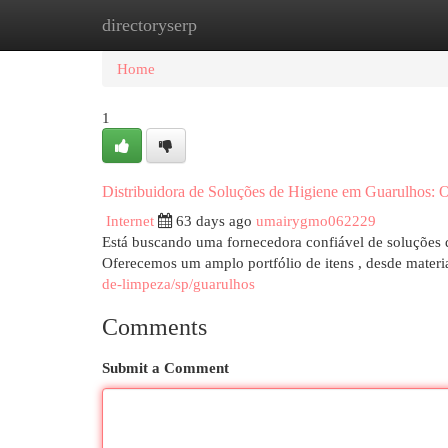
directoryserp
Home
New Site Listings
Add Site
Cat
Home
1
Distribuidora de Soluções de Higiene em Guarulhos: O
Internet
63 days ago
umairygmo062229
Está buscando uma fornecedora confiável de soluções 
Oferecemos um amplo portfólio de itens , desde materia
de-limpeza/sp/guarulhos
Comments
Submit a Comment