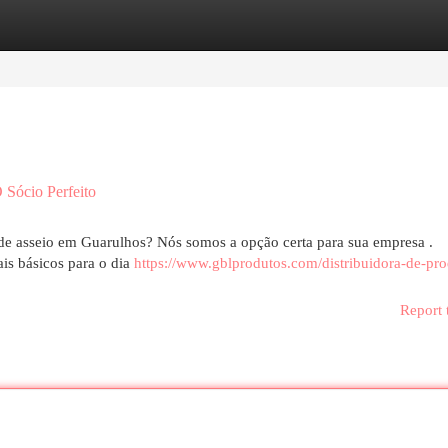
egories
Register
Login
 Sócio Perfeito
de asseio em Guarulhos? Nós somos a opção certa para sua empresa .
is básicos para o dia
https://www.gblprodutos.com/distribuidora-de-pro
Report 