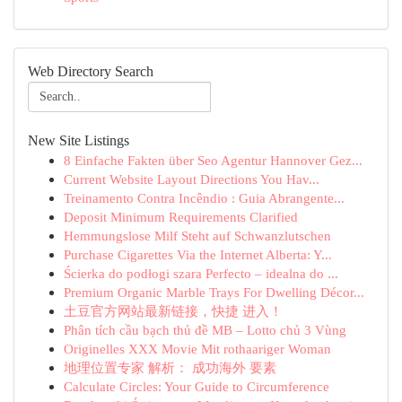
Web Directory Search
New Site Listings
8 Einfache Fakten über Seo Agentur Hannover Gez...
Current Website Layout Directions You Hav...
Treinamento Contra Incêndio : Guia Abrangente...
Deposit Minimum Requirements Clarified
Hemmungslose Milf Steht auf Schwanzlutschen
Purchase Cigarettes Via the Internet Alberta: Y...
Ścierka do podłogi szara Perfecto – idealna do ...
Premium Organic Marble Trays For Dwelling Décor...
土豆官方网站最新链接，快捷 进入！
Phân tích cầu bạch thủ đề MB – Lotto chủ 3 Vùng
Originelles XXX Movie Mit rothaariger Woman
地理位置专家 解析： 成功海外 要素
Calculate Circles: Your Guide to Circumference