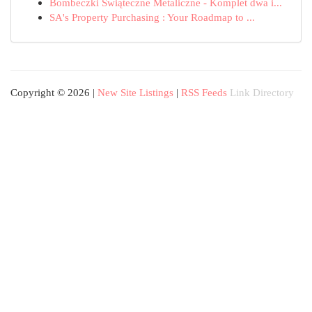
Bombeczki Świąteczne Metaliczne - Komplet dwa i...
SA's Property Purchasing : Your Roadmap to ...
Copyright © 2026 |
New Site Listings
|
RSS Feeds
Link Directory