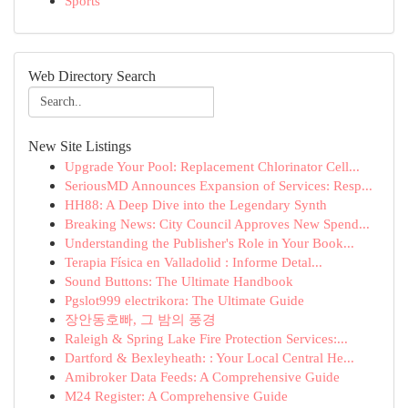
Sports
Web Directory Search
New Site Listings
Upgrade Your Pool: Replacement Chlorinator Cell...
SeriousMD Announces Expansion of Services: Resp...
HH88: A Deep Dive into the Legendary Synth
Breaking News: City Council Approves New Spend...
Understanding the Publisher's Role in Your Book...
Terapia Física en Valladolid : Informe Detal...
Sound Buttons: The Ultimate Handbook
Pgslot999 electrikora: The Ultimate Guide
장안동호빠, 그 밤의 풍경
Raleigh & Spring Lake Fire Protection Services:...
Dartford & Bexleyheath: : Your Local Central He...
Amibroker Data Feeds: A Comprehensive Guide
M24 Register: A Comprehensive Guide