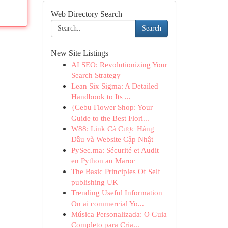
Web Directory Search
Search
New Site Listings
AI SEO: Revolutionizing Your
Search Strategy
Lean Six Sigma: A Detailed
Handbook to Its ...
{Cebu Flower Shop: Your
Guide to the Best Flori...
W88: Link Cá Cược Hàng
Đầu và Website Cập Nhật
PySec.ma: Sécurité et Audit
en Python au Maroc
The Basic Principles Of Self
publishing UK
Trending Useful Information
On ai commercial Yo...
Música Personalizada: O Guia
Completo para Cria...