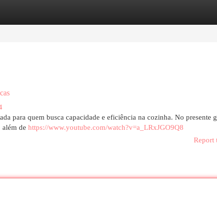
egories
Register
Login
cas
4
rada para quem busca capacidade e eficiência na cozinha. No presente g
 , além de
https://www.youtube.com/watch?v=a_LRxJGO9Q8
Report 