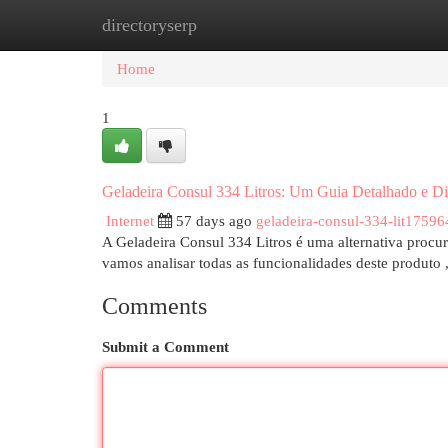
directoryserp
Home
New Site Listings
Add Site
Cat
Home
1
Geladeira Consul 334 Litros: Um Guia Detalhado e Di
Internet
57 days ago
geladeira-consul-334-lit17596
A Geladeira Consul 334 Litros é uma alternativa procu
vamos analisar todas as funcionalidades deste produto
Comments
Submit a Comment