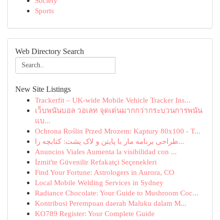
Society
Sports
Web Directory Search
New Site Listings
Trackerfit – UK-wide Mobile Vehicle Tracker Ins...
เว็บพนันบอล วอเลท จุดเด่นมากกว่ากระบวนการพนัน
แบ...
Ochrona Roślin Przed Mrozem: Kaptury 80x100 - T...
طراحی برنامه مار با پایتن و لاک پشت: کتابچه را...
Anuncios Viales Aumenta la visibilidad con ...
İzmit'te Güvenilir Refakatçi Seçenekleri
Find Your Fortune: Astrologers in Aurora, CO
Local Mobile Welding Services in Sydney
Radiance Chocolate: Your Guide to Mushroom Coc...
Kontribusi Perempuan daerah Maluku dalam M...
KO789 Register: Your Complete Guide