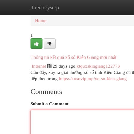
directoryserp
Home
New Site Listings
Add Site
Cat
Home
1
Thông tin kết quả xổ số Kiên Giang mới nhất
Internet
29 days ago
ktquxskingiang122773
Gần đây, xảy ra giải thưởng xổ số tỉnh Kiên Giang đã th
tiếp theo trong
https://xosovip.top/xo-so-kien-giang
Comments
Submit a Comment