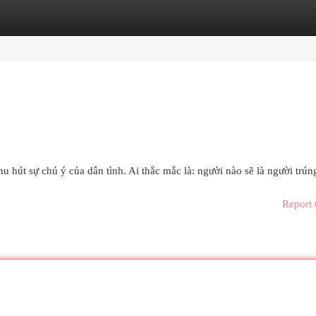
egories
Register
Login
u hút sự chú ý của dân tình. Ai thắc mắc là: người nào sẽ là người trún
Report 